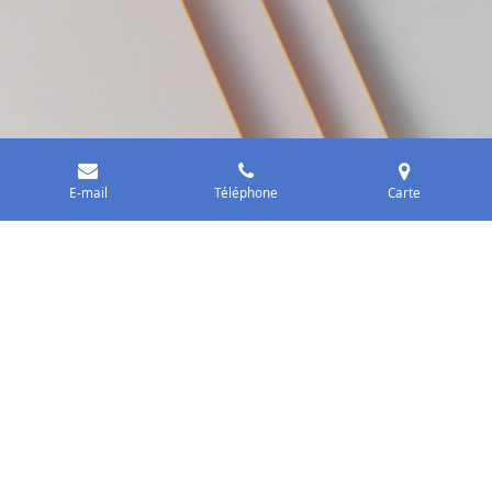
E-mail
Téléphone
Carte
L’exception au quotidien
C'est ici que commence notre aventure. Apprenez à
connaître notre entreprise et ce que nous faisons. Nos
engagements : la qualité et un service impeccable.