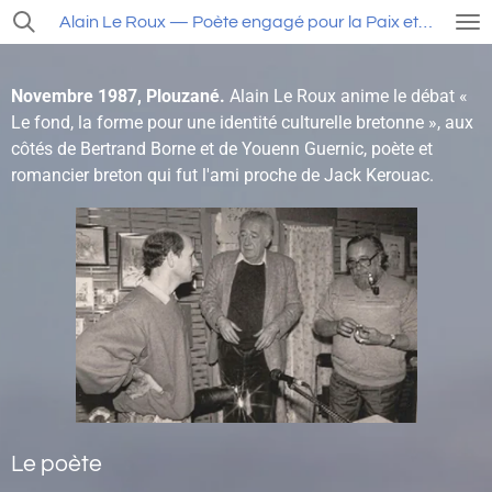
Passer
Alain Le Roux — Poète engagé pour la Paix et la Liberté
au
contenu
Novembre 1987, Plouzané.
Alain Le Roux anime le débat «
principal
Le fond, la forme pour une identité culturelle bretonne », aux
côtés de Bertrand Borne et de Youenn Guernic, poète et
romancier breton qui fut l'ami proche de Jack Kerouac.
Le poète