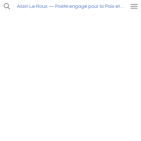
Passer
Alain Le Roux — Poète engagé pour la Paix et la Liberté
au
contenu
principal