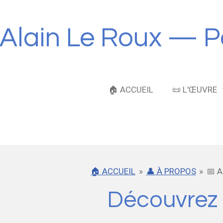
Passer
au
Alain Le Roux — Po
contenu
principal
🏠 ACCUEIL
📜 L'ŒUVRE
🏠 ACCUEIL
»
👤 À PROPOS
»
📅 
Découvrez l