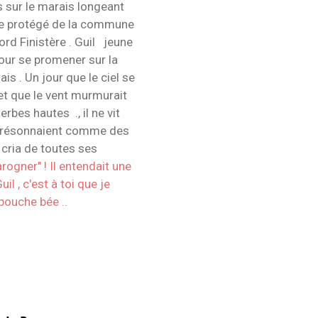
 sur le marais longeant
ite protégé de la commune
ord Finistère . Guil jeune
our se promener sur la
is . Un jour que le ciel se
 et que le vent murmurait
rbes hautes ., il ne vit
s résonnaient comme des
cria de toutes ses
rogner" ! Il entendait une
uil , c'est à toi que je
 bouche bée ..