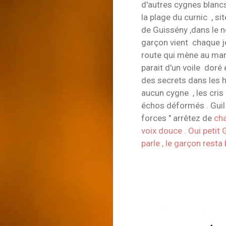
d'autres cygnes blancs
la plage du curnic , s
de Guissény ,dans le n
garçon vient chaque j
route qui mène au mara
parait d'un voile doré
des secrets dans les he
aucun cygne , les cri
échos déformés . Guil 
forces " arrêtez de
cha
voix douce . Oui petit G
parle , le garçon resta