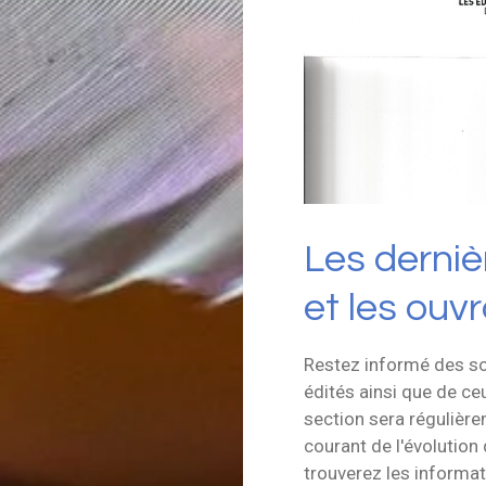
Les derniè
et les ouv
Restez informé des so
édités ainsi que de ce
section sera régulière
courant de l'évolution
trouverez les informati