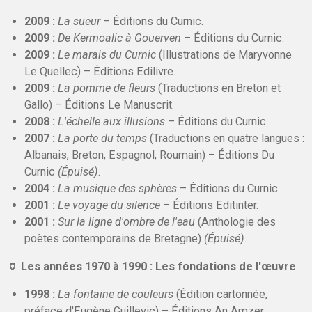
2009 :
La sueur
– Éditions du Curnic.
2009 :
De Kermoalic à Gouerven
– Éditions du Curnic.
2009 :
Le marais du Curnic
(Illustrations de Maryvonne
Le Quellec) – Éditions Edilivre.
2009 :
La pomme de fleurs
(Traductions en Breton et
Gallo) – Éditions Le Manuscrit.
2008 :
L'échelle aux illusions
– Éditions du Curnic.
2007 :
La porte du temps
(Traductions en quatre langues :
Albanais, Breton, Espagnol, Roumain) – Éditions Du
Curnic
(Épuisé)
.
2004 :
La musique des sphères
– Éditions du Curnic.
2001 :
Le voyage du silence
– Éditions Editinter.
2001 :
Sur la ligne d'ombre de l'eau
(Anthologie des
poètes contemporains de Bretagne)
(Épuisé)
.
🏺 Les années 1970 à 1990 : Les fondations de l'œuvre
1998 :
La fontaine de couleurs
(Édition cartonnée,
préface d'Eugène Guillevic) – Éditions An Amzer.