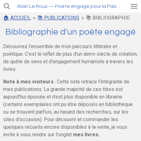
Passer
Alain Le Roux — Poète engagé pour la Paix et la Liberté
au
🏠 ACCUEIL
»
📚 PUBLICATIONS
»
📚 BIBLIOGRAPHIE
contenu
principal
Bibliographie d'un poète engagé
Découvrez l'ensemble de mon parcours littéraire et
poétique. C'est le reflet de plus d'un demi-siècle de création,
de quête de sens et d'engagement humaniste à travers les
livres.
Note à mes visiteurs
: Cette liste retrace l'intégralité de
mes publications. La grande majorité de ces titres est
aujourd'hui épuisée et n'est plus disponible en librairie
(certains exemplaires ont pu être déposés en bibliothèque
ou se trouvent parfois, au hasard des recherches, sur les
sites d'occasion). Pour découvrir et commander les
quelques recueils encore disponibles à la vente, je vous
invite à vous rendre sur l'onglet
mes livres.